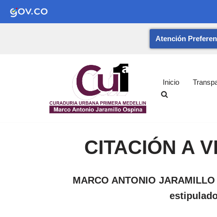
Atención Preferen
Saltar
al
contenido
Inicio
Transp
CITACIÓN A 
MARCO ANTONIO JARAMILLO O
estipulado