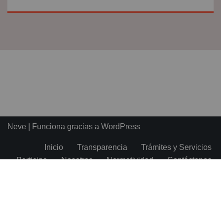
Neve
| Funciona gracias a
WordPress
Inicio
Transparencia
Trámites y Servicios
Participa
Nosotros
Normatividad
Contáctenos
Noticias
Preguntas